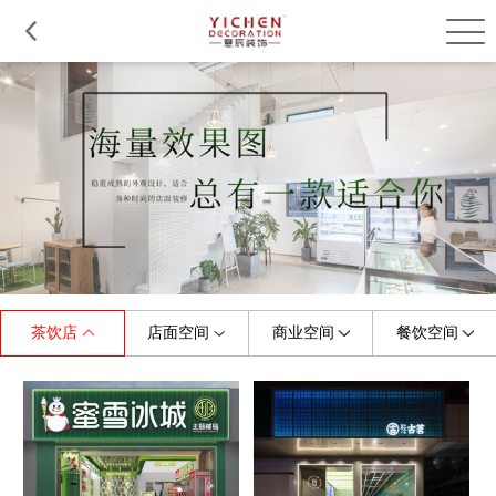
品质服务
在建工程
免费报价
关于意辰
茶饮店
店面空间
商业空间
餐饮空间
全部
全部
全部
全部
珠宝店
烤肉店
门头
展厅
美容/美甲店
童装店
中餐厅
商场
早教机构
婚纱店
摄影店
西餐厅
小吃店
水果店
健身房
料理店
茶饮店
理发店
便利店
快餐厅
甜品店
母婴店
游泳馆
咖啡店
办公室
幼儿园
火锅店
鞋店
培训学校
服装店
茶餐厅
花店
主题餐厅
眼镜店
其他
面包店
其他