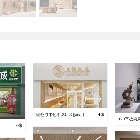
装修成这样要花多少钱？
暖色原木色小吃店装修设计
4张
装修
120平极
少钱？
计
4张